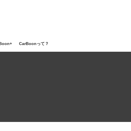
Boon+
CarBoonって？