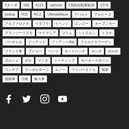
5ターボ
500
A110
carboon
CB的自動車観測
GT-R
pickup
R35
RCZ
UltimateBase
アバルト
アルピーヌ
アルファロメオ
イタフラ
イベント
エンスー
オープンカー
グランツーリスモ
ケイマニア
コラム
シトロエン
トヨタ
バーチャル
フィアット
フィアット/fiat
フォルクスワーゲン
フランス車
プジョー
ベンツ
ホットハッチ
ホンダ
ボルボ
ポルシェ
ポロ
マツダ
ミーティング
モータースポーツ
ランチア
ランボルギーニ
ルノー
ワイパーさくら
国産
国産車
日産
輸入車