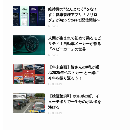
維持費の”なんとなく”をなく
す！愛車管理アプリ「ノリロ
グ」がApp Storeで配信開始へ
NEWS
人間が生まれて初めて乗るモビ
リティ！自動車メーカーが作る
「ベビーカー」の世界
NEWS
【年末企画】皆さんの#私が選
ぶ2025年ベストカー と一緒に
今年を振り返ろう！
COLUMN
【検証第2弾】ボルボの町、イ
ェーテボリで一生分のボルボを
浴びる
COLUMN