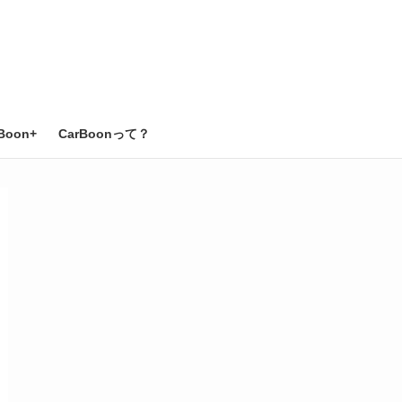
Boon+
CarBoonって？