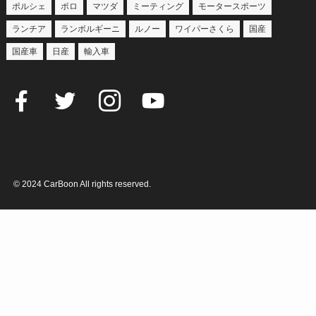
ポルシェ
ポロ
マツダ
ミーティング
モータースポーツ
ランチア
ランボルギーニ
ルノー
ワイパーさくら
国産
国産車
日産
輸入車
©
2024 CarBoon All rights reserved.