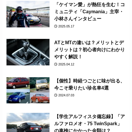
「ケイマン愛」が熱狂を生む！コ
ミュニティ「Caymania」主宰・
小林さんインタビュー
2025.05.17
ATとMTの違いは？メリットとデ
メリットは？初心者向けにわかり
やすく解説！
2025.04.12
【個性】時経つごとに味が出る、
今こそ乗りたい珍名車4選
2024.07.03
【学生アルフィスタ備忘録】「ア
ルファロメオ・75 TwinSpark」
の車検にかかった金額は？