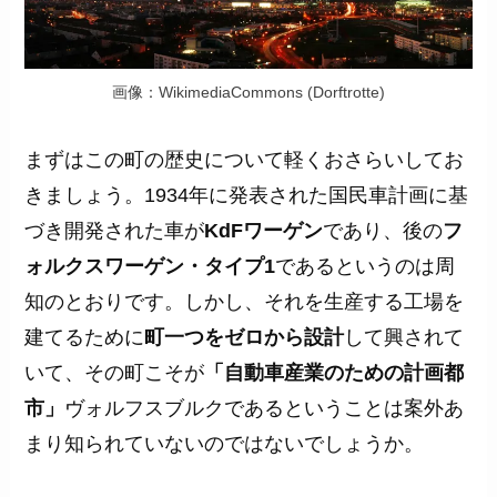
画像：WikimediaCommons (Dorftrotte)
まずはこの町の歴史について軽くおさらいしてお
きましょう。1934年に発表された国民車計画に基
づき開発された車が
KdFワーゲン
であり、後の
フ
ォルクスワーゲン・タイプ1
であるというのは周
知のとおりです。しかし、それを生産する工場を
建てるために
町一つをゼロから設計
して興されて
いて、その町こそが
「自動車産業のための計画都
市」
ヴォルフスブルクであるということは案外あ
まり知られていないのではないでしょうか。