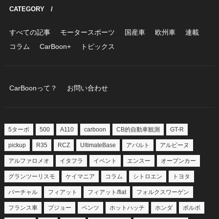
CATEGORY /
すべての記事
モータースポーツ
国産車
欧州車
連載
コラム
CarBoon+
トピックス
CarBoonって？
お問い合わせ
5ターボ
500
A110
carboon
CB的自動車観測
GT-R
pickup
R35
RCZ
UltimateBase
アバルト
アルピーヌ
アルファロメオ
イタフラ
イベント
エンスー
オープンカー
グランツーリスモ
ケイマニア
コラム
シトロエン
トヨタ
バーチャル
フィアット
フィアット/fiat
フォルクスワーゲン
フランス車
プジョー
ベンツ
ホットハッチ
ホンダ
ボルボ