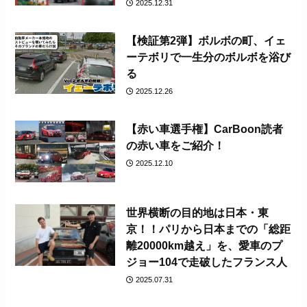
2025.12.31
【検証第2弾】ボルボの町、イェ
ーテボリで一生分のボルボを浴び
る
2025.12.26
【赤い車選手権】CarBoon読者
の赤い車をご紹介！
2025.12.10
世界横断の目的地は日本・東
京！！パリから日本までの「総距
離20000km越え」を、愛車のプ
ジョー104で走破したフランス人
2025.07.31