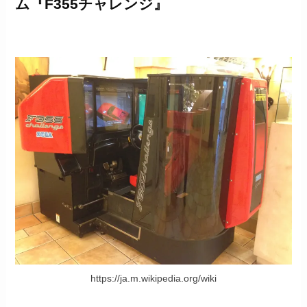
ム『F355チャレンジ』
https://ja.m.wikipedia.org/wiki