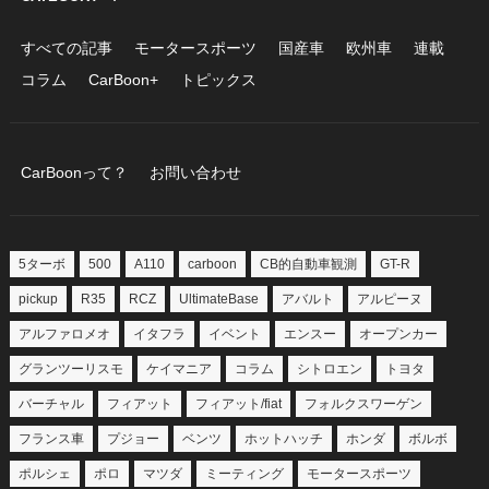
すべての記事
モータースポーツ
国産車
欧州車
連載
コラム
CarBoon+
トピックス
CarBoonって？
お問い合わせ
5ターボ
500
A110
carboon
CB的自動車観測
GT-R
pickup
R35
RCZ
UltimateBase
アバルト
アルピーヌ
アルファロメオ
イタフラ
イベント
エンスー
オープンカー
グランツーリスモ
ケイマニア
コラム
シトロエン
トヨタ
バーチャル
フィアット
フィアット/fiat
フォルクスワーゲン
フランス車
プジョー
ベンツ
ホットハッチ
ホンダ
ボルボ
ポルシェ
ポロ
マツダ
ミーティング
モータースポーツ