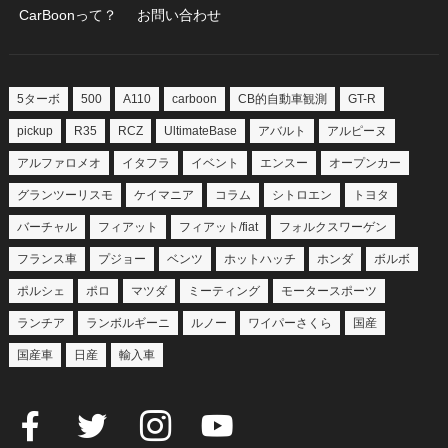
CarBoonって？
お問い合わせ
5ターボ
500
A110
carboon
CB的自動車観測
GT-R
pickup
R35
RCZ
UltimateBase
アバルト
アルピーヌ
アルファロメオ
イタフラ
イベント
エンスー
オープンカー
グランツーリスモ
ケイマニア
コラム
シトロエン
トヨタ
バーチャル
フィアット
フィアット/fiat
フォルクスワーゲン
フランス車
プジョー
ベンツ
ホットハッチ
ホンダ
ボルボ
ポルシェ
ポロ
マツダ
ミーティング
モータースポーツ
ランチア
ランボルギーニ
ルノー
ワイパーさくら
国産
国産車
日産
輸入車