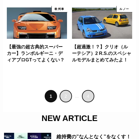
欧州車
ルノー
【最強の超古典的スーパー
【超過激！？】クリオ（ル
カー】ランボルギーニ・デ
ーテシア）2 R.S.のスペシャ
ィアブロGTってよくない？
ルモデルまとめてみたよ！
1
2
...
4
NEW ARTICLE
維持費の”なんとなく”をなくす！