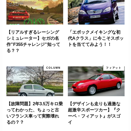
【リアルすぎるレーシング
「エポックメイキングな初
シミュレーター】セガの名
代Aクラス」に今こそスポッ
作”F355チャレンジ”知って
トを当ててみよう！！
る？？
COLUMN
フィアット
【故障問題】2年3.5万キロ乗
【デザインも走りも過激な
ってわかった、ちょっと古
超激辛スポーツカー】『ク
いフランス車って実際壊れ
ーペ・フィアット』がスゴ
るの？？
イ