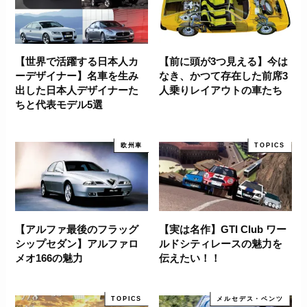
【世界で活躍する日本人カ
【前に頭が3つ見える】今は
ーデザイナー】名車を生み
なき、かつて存在した前席3
出した日本人デザイナーた
人乗りレイアウトの車たち
ちと代表モデル5選
欧州車
TOPICS
【アルファ最後のフラッグ
【実は名作】GTI Club ワー
シップセダン】アルファロ
ルドシティレースの魅力を
メオ166の魅力
伝えたい！！
TOPICS
メルセデス・ベンツ